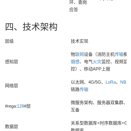
环、查岗
应答
四、技术架构
层级
技术实现
物
联网
设备（消防主机
传输
模
感知层
烟感
、电气
火灾
监控、视频监
控）、移动APP上报
以太网、4G/5G、
LoRa
、
NB-I
网络层
链路
传输
微服务架构、服务器双集群、
#rega:
128
#层
互备
关系型数据库+时序数据库+GI
数据层
数据库