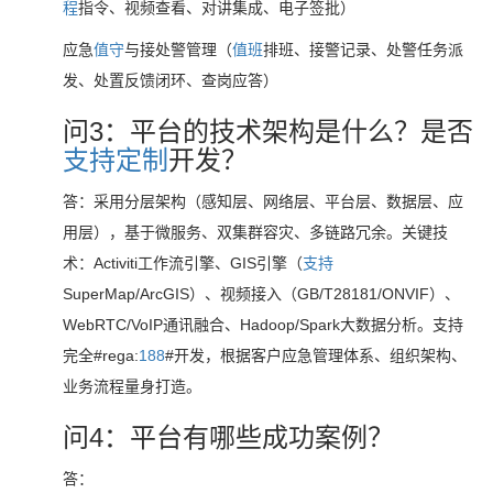
程
指令、视频查看、对讲集成、电子签批）
应急
值守
与接处警管理（
值班
排班、接警记录、处警任务派
发、处置反馈闭环、查岗应答）
问3：平台的技术架构是什么？是否
支持
定制
开发？
答：采用分层架构（感知层、网络层、平台层、数据层、应
用层），基于微服务、双集群容灾、多链路冗余。关键技
术：Activiti工作流引擎、GIS引擎（
支持
SuperMap/ArcGIS）、视频接入（GB/T28181/ONVIF）、
WebRTC/VoIP通讯融合、Hadoop/Spark大数据分析。支持
完全#rega:
188
#开发，根据客户应急管理体系、组织架构、
业务流程量身打造。
问4：平台有哪些成功案例？
答：