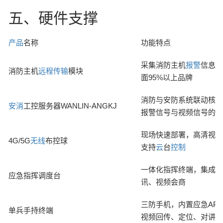
五、硬件支撑
产品
名称
功能特点
采集消防主机
报警
信息，
消防主机
远程
传输
模块
面95%以上品牌
消防与安防系统联动核心
安消
工控服务器WANLIN-ANGKJ
报警信号与视频信号的关
现场快速部署，高清视频
4G/5G
无线
布控球
支持
云
台
控制
一体化指挥终端，集成大
应急指挥调度台
讯、视频会商
三防手机，内置应急AP
单兵手持终端
视频回传、定位、对讲