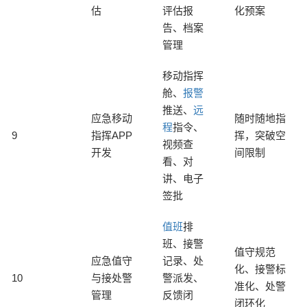
估
评估报
化预案
告、档案
管理
移动指挥
舱、
报警
推送、
远
应急移动
随时随地指
程
指令、
9
指挥APP
挥，突破空
视频查
开发
间限制
看、对
讲、电子
签批
值班
排
班、接警
值守规范
应急值守
记录、处
化、接警标
10
与接处警
警派发、
准化、处警
管理
反馈闭
闭环化