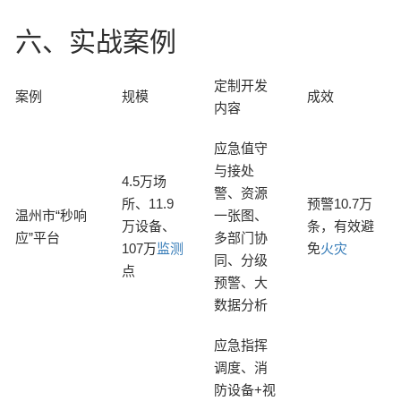
六、实战案例
定制开发
案例
规模
成效
内容
应急值守
与接处
4.5万场
警、资源
所、11.9
预警10.7万
温州市“秒响
一张图、
万设备、
条，有效避
应”平台
多部门协
107万
监测
免
火灾
同、分级
点
预警、大
数据分析
应急指挥
调度、消
防设备+视