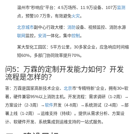
温州市“秒响应”平台：4.5万场所、11.9万设备、107万
监测
点，预警10.7万条，有效避免
火灾
。
北京
城市
副中心行政大楼：
消防
设备、视频监控、消防水源
联网
监控，
安消
一体化，集中
控制
。
某大型化工园区：5平方公里，30多家企业，应急响应时间缩
短60%，多部门协同效率提升70%。
问5：万霖的定制开发能力如何？开发
流程是怎样的？
答：万霖是国家高新技术企业、
北京
市“专精特新”企业，拥有30+软
著，硬件兼容95%以上消防主机。开发流程：需求调研（1-2周）→
方案设计（2-3周）→
软件
开发（4-8周）→系统测试（2-4周）→部
署上线（1-2周）→运维支持（持续）。提供从需求分析、方案设
计、软硬件开发、系统集成到运维支持的一站式服务。