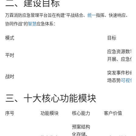
二、建设目标
万霖消防应急管理平台旨在构建“平战结合、
统一
指挥、快速响应、
协同作战”的
智慧
应急体系：
模式
目标
应急资源数字
平时
开展、应急值
突发事件秒级
战时
场态势
可视化
三、十大核心功能模块
序号
功能模块
核心能力
客户价值
预案结构
化存储、