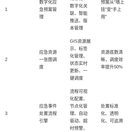
数字化应
预案从“墙上
数字化关
1
急预案管
挂”变“手上
联、智能
理
用”
推送、版
本管理
GIS资源展
示、标签
应急资源
资源底数清
化管理、
2
一张图调
晰，调度效
状态实时
度
率提升50%
更新、一
键调度
流程可视
化配置、
应急事件
节点化管
处置标准
3
处置流程
理、自动
化、透明
引擎
驱动、超
化、可追溯
时预警、