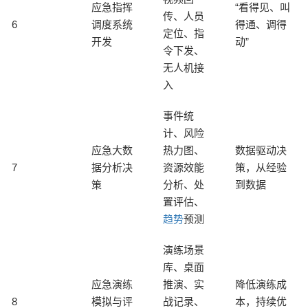
应急指挥
“看得见、叫
传、人员
6
调度系统
得通、调得
定位、指
开发
动”
令下发、
无人机接
入
事件统
计、风险
应急大数
热力图、
数据驱动决
7
据分析决
资源效能
策，从经验
策
分析、处
到数据
置评估、
趋势
预测
演练场景
库、桌面
应急演练
推演、实
降低演练成
8
模拟与评
战记录、
本，持续优