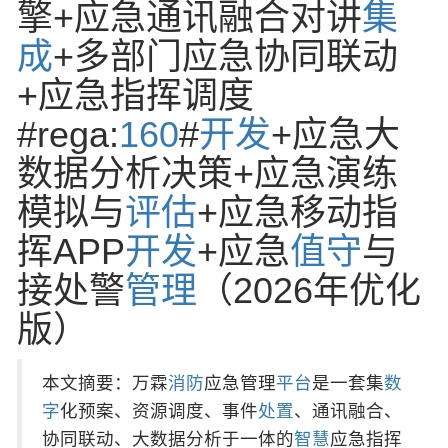
擎+应急通讯融合对讲
集
成
+多部门应急协同联动
+应急指挥调度
#rega:
160
#
开发
+应急大
数据分析决策+应急演练
模拟与
评估
+应急移动指
挥APP
开发
+应急
值守
与
接处警
管理
（2026年优化
版）
本文摘要：万霖
消防
应急管理
平台
是一套集
数
字
化预案、资源调度、事件
处置
、通讯融合、
协同联动、大数据分析于一体的
智慧
应急指挥