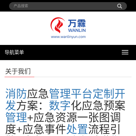
导航菜单
导
航
菜
关于我们
单
消防
应急
管理
平台
定制
开
发
方案：
数字
化应急预案
管理
+应急资源一张图调
度+应急事件
处置
流程引