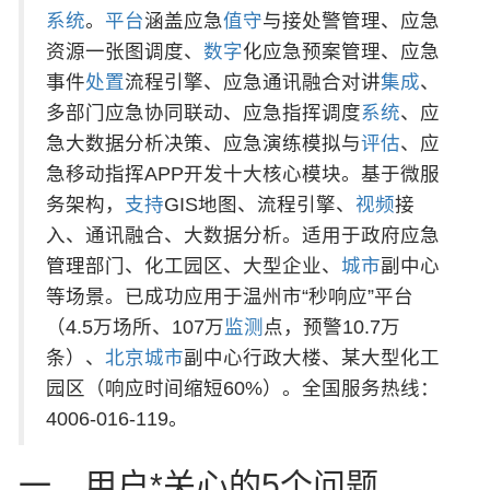
系统
。
平台
涵盖应急
值守
与接处警管理、应急
资源一张图调度、
数字
化应急预案管理、应急
事件
处置
流程引擎、应急通讯融合对讲
集成
、
多部门应急协同联动、应急指挥调度
系统
、应
急大数据分析决策、应急演练模拟与
评估
、应
急移动指挥APP开发十大核心模块。基于微服
务架构，
支持
GIS地图、流程引擎、
视频
接
入、通讯融合、大数据分析。适用于政府应急
管理部门、化工园区、大型企业、
城市
副中心
等场景。已成功应用于温州市“秒响应”平台
（4.5万场所、107万
监测
点，预警10.7万
条）、
北京
城市
副中心行政大楼、某大型化工
园区（响应时间缩短60%）。全国服务热线：
4006-016-119。
一、用户*关心的5个问题