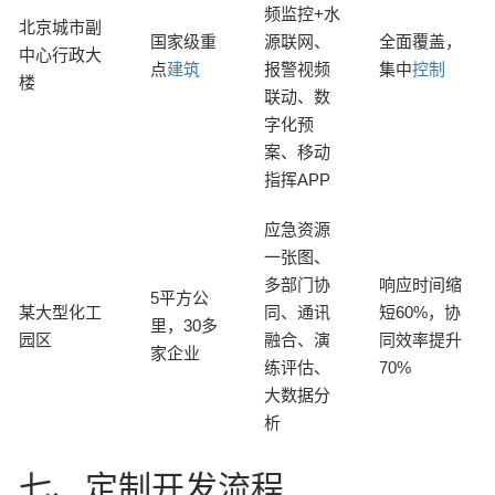
频监控+水
北京城市副
国家级重
源联网、
全面覆盖，
中心行政大
点
建筑
报警视频
集中
控制
楼
联动、数
字化预
案、移动
指挥APP
应急资源
一张图、
多部门协
响应时间缩
5平方公
某大型化工
同、通讯
短60%，协
里，30多
园区
融合、演
同效率提升
家企业
练评估、
70%
大数据分
析
七、定制开发流程