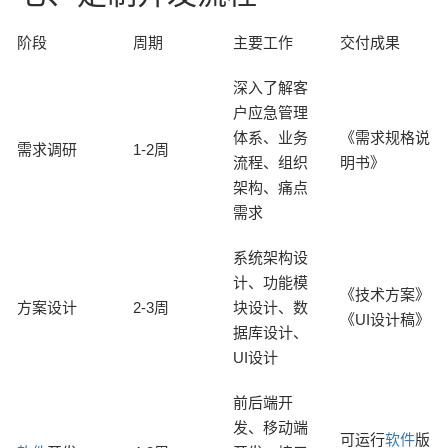
阶段
周期
主要工作
交付成果
深入了解客
户应急管理
体系、业务
《需求规格说
需求调研
1-2周
流程、组织
明书》
架构、痛点
需求
系统架构设
计、功能模
《技术方案》
方案设计
2-3周
块设计、数
《UI设计稿》
据库设计、
UI设计
前后端开
发、移动端
可运行
软件
版