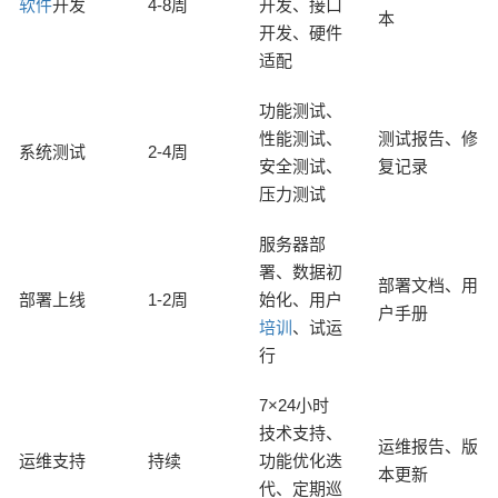
软件
开发
4-8周
开发、接口
本
开发、硬件
适配
功能测试、
性能测试、
测试报告、修
系统测试
2-4周
安全测试、
复记录
压力测试
服务器部
署、数据初
部署文档、用
部署上线
1-2周
始化、用户
户手册
培训
、试运
行
7×24小时
技术支持、
运维报告、版
运维支持
持续
功能优化迭
本更新
代、定期巡