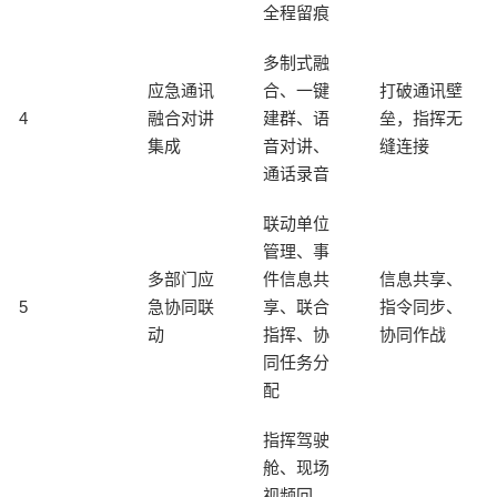
全程留痕
多制式融
应急通讯
合、一键
打破通讯壁
4
融合对讲
建群、语
垒，指挥无
集成
音对讲、
缝连接
通话录音
联动单位
管理、事
多部门应
件信息共
信息共享、
5
急协同联
享、联合
指令同步、
动
指挥、协
协同作战
同任务分
配
指挥驾驶
舱、现场
视频回