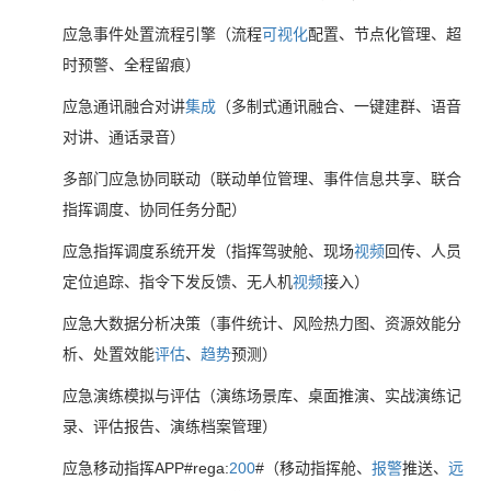
应急事件处置流程引擎（流程
可视化
配置、节点化管理、超
时预警、全程留痕）
应急通讯融合对讲
集成
（多制式通讯融合、一键建群、语音
对讲、通话录音）
多部门应急协同联动（联动单位管理、事件信息共享、联合
指挥调度、协同任务分配）
应急指挥调度系统开发（指挥驾驶舱、现场
视频
回传、人员
定位追踪、指令下发反馈、无人机
视频
接入）
应急大数据分析决策（事件统计、风险热力图、资源效能分
析、处置效能
评估
、
趋势
预测）
应急演练模拟与评估（演练场景库、桌面推演、实战演练记
录、评估报告、演练档案管理）
应急移动指挥APP#rega:
200
#（移动指挥舱、
报警
推送、
远