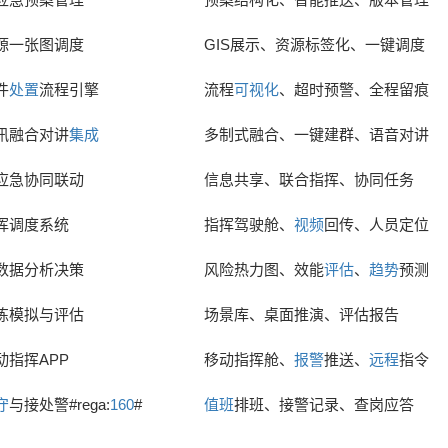
源一张图调度
GIS展示、资源标签化、一键调度
件
处置
流程引擎
流程
可视化
、超时预警、全程留痕
讯融合对讲
集成
多制式融合、一键建群、语音对讲
应急协同联动
信息共享、联合指挥、协同任务
挥调度系统
指挥驾驶舱、
视频
回传、人员定位
数据分析决策
风险热力图、效能
评估
、
趋势
预测
练模拟与评估
场景库、桌面推演、评估报告
动指挥APP
移动指挥舱、
报警
推送、
远程
指令
守
与接处警#rega:
160
#
值班
排班、接警记录、查岗应答