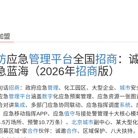
加盟
防
应急
管理
平台
全国
招商
：
急蓝海（2026年
招商
版）
句话
招商
：政府应急
管理
、化工园区、大型企业、
城市
安
应急
管理
平台
涵盖
数字
化应急预案管理、应急资源一张图
合对讲
集成
、多部门应急协同联动、应急指挥调度
系统
、
、应急移动指挥APP、应急
值守
与接处警管理十大核心模
4.5万场所、预警10.7万条）、
北京
城市
副中心、某大型化
招募区域*家
合作
伙伴：诚邀
合作
、区域保护、八大扶持，