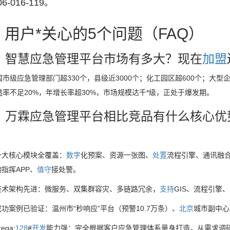
06-016-119。
、用户*关心的5个问题（FAQ）
：智慧应急管理平台市场有多大？现在
加盟
市级应急管理部门超330个，县级近3000个；化工园区超600个；大型
透率不足20%，年增长率超30%，市场规模达千*级，正处于爆发期。
：万霖应急管理平台相比竞品有什么核心优
十大核心模块全覆盖：
数字
化预案、资源一张图、
处置
流程引擎、通讯融
动指挥APP、
值守
接处警。
技术架构先进：微服务、双集群容灾、多链路冗余，
支持
GIS、流程引擎、
成功案例已验证：温州市“秒响应”平台（预警10.7万条）、
北京
城市副中心
rega:
128
#
开发
能力强：完全根据客户应急管理体系量身打造，从需求调