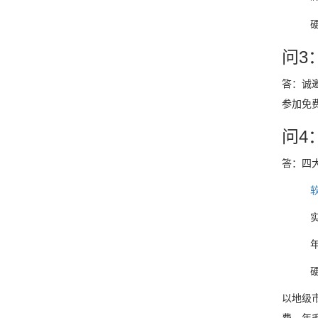
问3
答：诚
参加免
问4
答：四
以地级