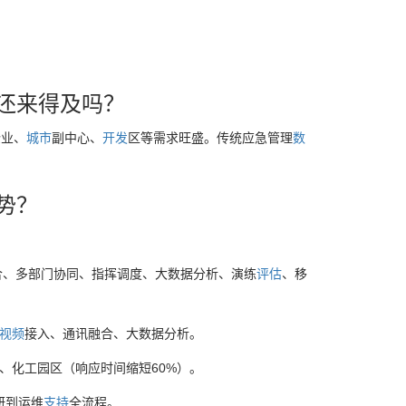
还来得及吗？
企业、
城市
副中心、
开发
区等需求旺盛。传统应急管理
数
势？
合、多部门协同、指挥调度、大数据分析、演练
评估
、移
视频
接入、通讯融合、大数据分析。
、化工园区（响应时间缩短60%）。
研到运维
支持
全流程。