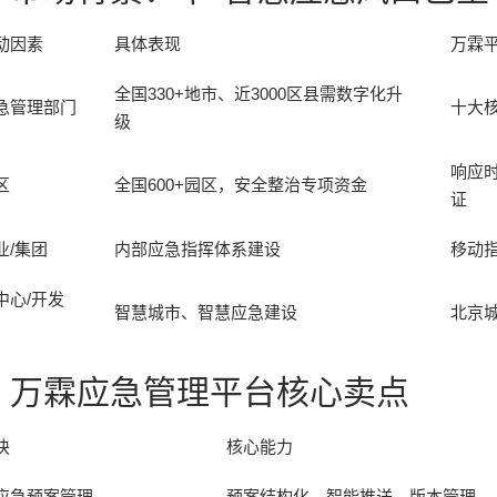
动因素
具体表现
万霖
全国330+地市、近3000区县需数字化升
急管理部门
十大
级
响应时
区
全国600+园区，安全整治专项资金
证
业/集团
内部应急指挥体系建设
移动
中心/开发
智慧城市、智慧应急建设
北京
、万霖应急管理平台核心卖点
块
核心能力
应急预案管理
预案结构化、智能推送、版本管理