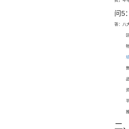
费，年毛
问5
答：八
二