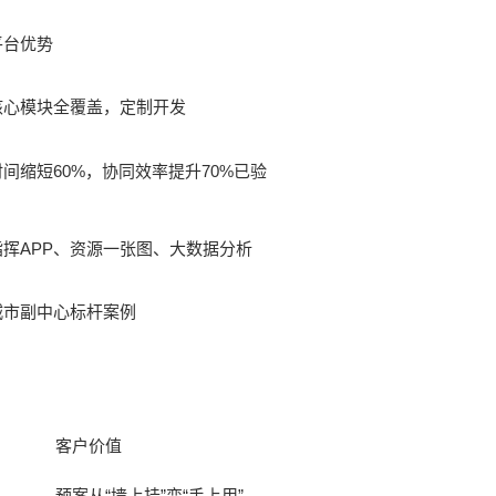
平台优势
核心模块全覆盖，定制开发
间缩短60%，协同效率提升70%已验
指挥APP、资源一张图、大数据分析
城市副中心标杆案例
客户价值
预案从“墙上挂”变“手上用”