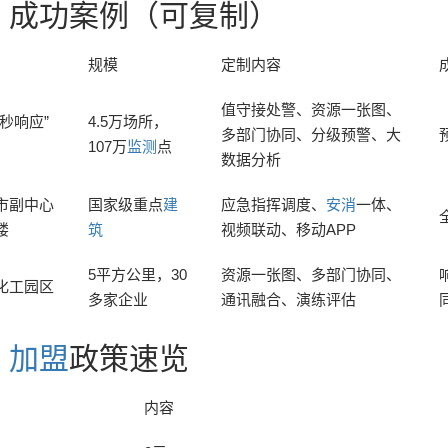
、成功案例（可复制）
规模
定制内容
值守接处警、资源一张图、
秒响应”
4.5万场所，
多部门协同、分级预警、大
107万
监测
点
数据分析
市副中心
国家级重点
建
应急指挥调度、
安消
一体、
楼
筑
视频联动、移动APP
5平方公里，30
资源一张图、多部门协同、
化工园区
多家企业
通讯融合、演练评估
、
加盟
政策速览
内容