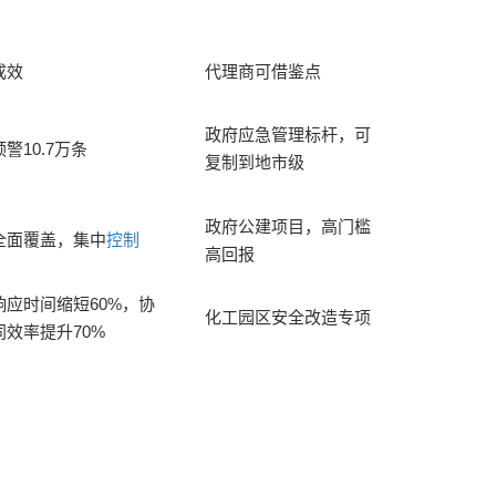
成效
代理商可借鉴点
政府应急管理标杆，可
预警10.7万条
复制到地市级
政府公建项目，高门槛
全面覆盖，集中
控制
高回报
响应时间缩短60%，协
化工园区安全改造专项
同效率提升70%