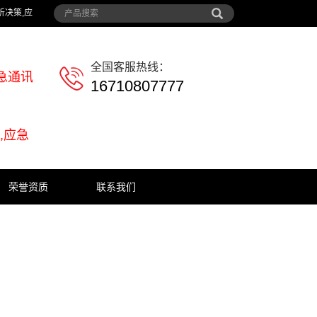
析决策,应
全国客服热线：
急通讯
16710807777
,应急
荣誉资质
联系我们