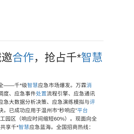
诚邀
合作
，抢占千*
智慧
全——千*级
智慧
应急市场爆发。万霖
消
调度、应急事件
处置
流程引擎、应急通讯
应急大数据分析决策、应急演练模拟与
评
块。已成功应用于温州市“秒响应”
平台
工园区（响应时间缩短60%）。现面向全
共享千*
智慧
应急蓝海。全国招商热线：