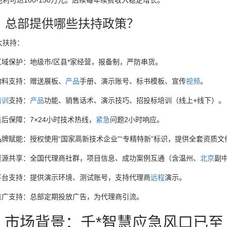
利可达100-150万元。后续每年续费收入稳定增长。
：总部提供哪些扶持政策？
大扶持：
区域保护：地级市/区县*家经营，报备制，严防串货。
物料支持：赠送展板、
产品
手册、演示账号、标书模板、宣传
视频
。
培训
支持：
产品
功能、销售话术、演示技巧、招投标培训（线上+线下）。
售后保障：7×24小时技术热线，
紧急
问题2小时响应。
品牌赋能：授权使用“国家高新技术企业”“专精特新”标识，提供全套资质文
资源共享：全国代理商社群，项目信息、成功案例互通（含温州、
北京
副
平台支持：提供演示环境、测试账号，支持代理商
远程
演示。
推广支持：总部定期投放广告，为代理商引流。
、市场背景：千*智慧应急风口已至