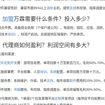
硬件兼容性好：兼容市面95%以上
消防
主机，提供
无线
布控球、指挥调度
：
加盟
万霖需要什么条件？投入多少？
邀合作费。具备营业执照（个体户或公司），有政府、园区、应急、消防
费技术
培训
），轻资产启动。总部提供区域保护，严防串货。
：代理商如何盈利？利润空间有多大？
大盈利渠道：
软件
定制
开发
费：按项目收费，单项目数十万至数百万元，毛利50%-70%
实施部署费：平台部署、人员
培训
、
系统
配置，单项目数万至数十万元。
年服务费：系统维护、升级、技术
支持
，每年收取
软件
费用的10%-20%
硬件销售：
传输
模块、布控球、指挥调度台、单兵终端等毛利30%-50%。
市代理商为例，**承接2个应急管理平台
定制
开发项目（每项目平均收费50