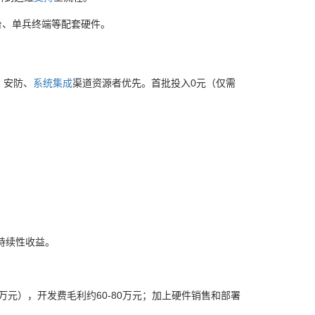
台、单兵终端等配套硬件。
、安防、
系统
集成
渠道资源者优先。首批投入0元（仅需
。
，持续性收益。
万元），开发费毛利约60-80万元；加上硬件销售和部署