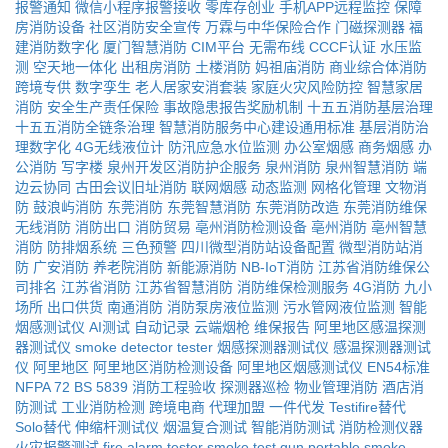
报警通知
微信小程序报警接收
零库存创业
手机APP远程监控
保障
房消防设备
社区消防安全宣传
万霖与中华保险合作
门磁探测器
福
建消防数字化
厦门智慧消防
CIM平台
无需布线
CCCF认证
水压监
测
空天地一体化
出租房消防
土楼消防
妈祖庙消防
商业综合体消防
跨境专供
数字孪生
老人居家安消套装
家庭火灾风险防控
智慧家居
消防
安全生产责任保险
事故隐患报告奖励机制
十五五消防基层治理
十五五消防全链条治理
智慧消防服务中心建设通用标准
基层消防治
理数字化
4G无线液位计
防汛应急水位监测
办公室烟感
商务烟感
办
公消防
写字楼
泉州开发区消防护企服务
泉州消防
泉州智慧消防
端
边云协同
古田会议旧址消防
联网烟感
动态监测
网格化管理
文物消
防
鼓浪屿消防
东莞消防
东莞智慧消防
东莞消防改造
东莞消防维保
无线消防
消防出口
消防贸易
亳州消防检测设备
亳州消防
亳州智慧
消防
防排烟系统
三色预警
四川微型消防站设备配置
微型消防站消
防
广安消防
养老院消防
新能源消防
NB-IoT消防
江苏省消防维保公
司排名
江苏省消防
江苏省智慧消防
消防维保检测服务
4G消防
九小
场所
出口供货
南通消防
消防泵房液位监测
污水管网液位监测
智能
烟感测试仪
AI测试
自动记录
云端烟枪
维保报告
阿里地区感温探测
器测试仪
smoke detector tester
烟感探测器测试仪
感温探测器测试
仪
阿里地区
阿里地区消防检测设备
阿里地区烟感测试仪
EN54标准
NFPA 72
BS 5839
消防工程验收
探测器巡检
物业管理消防
酒店消
防测试
工业消防检测
跨境电商
代理加盟
一件代发
Testifire替代
Solo替代
伸缩杆测试仪
烟温复合测试
智能消防测试
消防检测仪器
火灾报警测试
fire alarm tester
smoke test gun
portable smoke