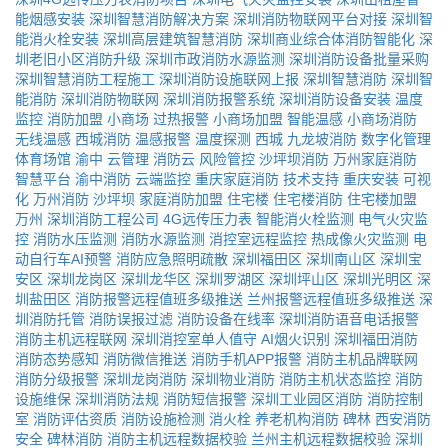
能烟感安装
深圳智慧消防解决方案
深圳消防物联网平台对接
深圳智
能消火栓安装
深圳高层建筑智慧消防
深圳商业综合体消防智能化
深
圳老旧小区消防升级
深圳市政消防水源监测
深圳消防设备批量采购
深圳智慧消防工程施工
深圳消防设施联网上报
深圳智慧消防
深圳智
能消防
深圳消防物联网
深圳消防报警系统
深圳消防设备安装
温度
监控
消防加盟
小商场
过热报警
小商场加盟
智能温感
小商场消防
无线温感
西城消防
温感报警
温度探测
西城
九龙坡消防
数字化管理
体育场馆
渝中
云管理
消防云
风险管控
沙坪坝消防
万州家庭消防
智慧平台
渝中消防
云端监控
重庆家庭消防
技术支持
重庆安装
可视
化
万州消防
沙坪坝
家庭消防加盟
住宅楼
住宅楼消防
住宅楼加盟
万州
深圳消防工程公司
4G远传压力表
智能消火栓监测
电气火灾监
控
消防水压监测
消防水源监测
消控室远程监控
热成像火灾监测
电
动自行车AI预警
消防应急照明疏散
深圳福田区
深圳南山区
深圳宝
安区
深圳龙岗区
深圳龙华区
深圳罗湖区
深圳坪山区
深圳光明区
深
圳盐田区
消防报警远程值班多级推送
兰州报警远程值班多级推送
深
圳消防托管
消防误报过滤
消防设备在线率
深圳消防语音电话报警
消防主机远程联网
深圳消控室单人值守
AI烟火识别
深圳福田消防
消防态势感知
消防微信推送
消防手机APP报警
消防主机品牌联网
消防分级报警
深圳龙岗消防
深圳物业消防
消防主机状态监控
消防
设施维保
深圳消防法规
消防短信报警
深圳工业园区消防
消防控制
室
消防评估资质
消防设施检测
消火栓
养老机构消防
碑林
西安消防
安全
碑林消防
消防主机远程数据校验
兰州主机远程数据校验
深圳