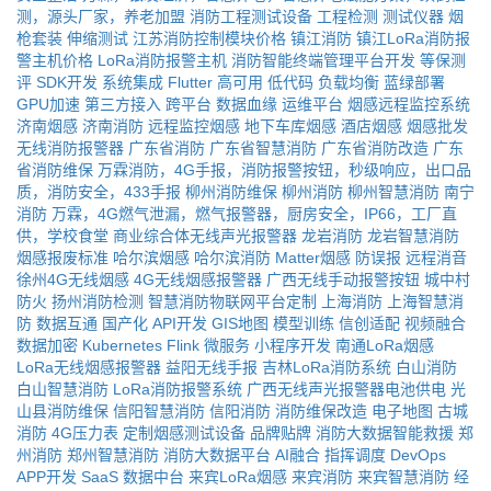
测，源头厂家，养老加盟
消防工程测试设备
工程检测
测试仪器
烟
枪套装
伸缩测试
江苏消防控制模块价格
镇江消防
镇江LoRa消防报
警主机价格
LoRa消防报警主机
消防智能终端管理平台开发
等保测
评
SDK开发
系统集成
Flutter
高可用
低代码
负载均衡
蓝绿部署
GPU加速
第三方接入
跨平台
数据血缘
运维平台
烟感远程监控系统
济南烟感
济南消防
远程监控烟感
地下车库烟感
酒店烟感
烟感批发
无线消防报警器
广东省消防
广东省智慧消防
广东省消防改造
广东
省消防维保
万霖消防，4G手报，消防报警按钮，秒级响应，出口品
质，消防安全，433手报
柳州消防维保
柳州消防
柳州智慧消防
南宁
消防
万霖，4G燃气泄漏，燃气报警器，厨房安全，IP66，工厂直
供，学校食堂
商业综合体无线声光报警器
龙岩消防
龙岩智慧消防
烟感报废标准
哈尔滨烟感
哈尔滨消防
Matter烟感
防误报
远程消音
徐州4G无线烟感
4G无线烟感报警器
广西无线手动报警按钮
城中村
防火
扬州消防检测
智慧消防物联网平台定制
上海消防
上海智慧消
防
数据互通
国产化
API开发
GIS地图
模型训练
信创适配
视频融合
数据加密
Kubernetes
Flink
微服务
小程序开发
南通LoRa烟感
LoRa无线烟感报警器
益阳无线手报
吉林LoRa消防系统
白山消防
白山智慧消防
LoRa消防报警系统
广西无线声光报警器电池供电
光
山县消防维保
信阳智慧消防
信阳消防
消防维保改造
电子地图
古城
消防
4G压力表
定制烟感测试设备
品牌贴牌
消防大数据智能救援
郑
州消防
郑州智慧消防
消防大数据平台
AI融合
指挥调度
DevOps
APP开发
SaaS
数据中台
来宾LoRa烟感
来宾消防
来宾智慧消防
经