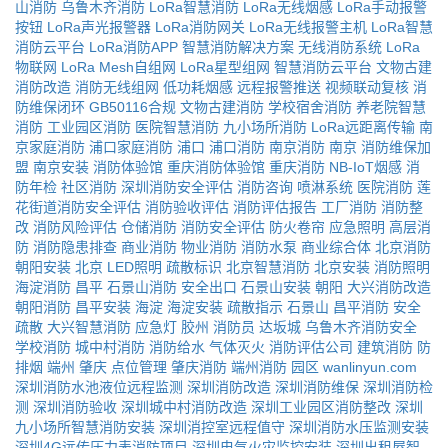
山消防
乌鲁木齐消防
LoRa智慧消防
LoRa无线烟感
LoRa手动报警
按钮
LoRa声光报警器
LoRa消防网关
LoRa无线报警主机
LoRa智慧
消防云平台
LoRa消防APP
智慧消防解决方案
无线消防系统
LoRa
物联网
LoRa Mesh自组网
LoRa星型组网
智慧消防云平台
文物古建
消防改造
消防无线组网
低功耗烟感
远程报警推送
视频联动复核
消
防维保闭环
GB50116合规
文物古建消防
学校宿舍消防
养老院智慧
消防
工业园区消防
医院智慧消防
九小场所消防
LoRa远距离传输
南
京家庭消防
浦口家庭消防
浦口
浦口消防
南京消防
南京
消防维保加
盟
南京安装
消防体验馆
重庆消防体验馆
重庆消防
NB-IoT烟感
消
防年检
社区消防
深圳消防安全评估
消防咨询
喷淋系统
医院消防
莲
花街道消防安全评估
消防验收评估
消防评估报告
工厂消防
消防整
改
消防风险评估
仓储消防
消防安全评估
防火卷帘
应急照明
高层消
防
消防隐患排查
商业消防
物业消防
消防水泵
商业综合体
北京消防
朝阳安装
北京
LED照明
疏散标识
北京智慧消防
北京安装
消防照明
海淀消防
昌平
石景山消防
安全出口
石景山安装
朝阳
大兴消防改造
朝阳消防
昌平安装
海淀
海淀安装
疏散指示
石景山
昌平消防
安全
疏散
大兴智慧消防
应急灯
胶州
消防员
达坂城
乌鲁木齐消防安全
学校消防
城中村消防
消防给水
气体灭火
消防评估公司
建筑消防
防
排烟
端州
肇庆
点位管理
肇庆消防
端州消防
园区
wanlinyun.com
深圳消防水池液位远程监测
深圳消防改造
深圳消防维保
深圳消防检
测
深圳消防验收
深圳城中村消防改造
深圳工业园区消防整改
深圳
九小场所智慧消防安装
深圳消控室远程值守
深圳消防水压监测安装
深圳4G远传压力表消防项目
深圳电气火灾监控安装
深圳出租屋智