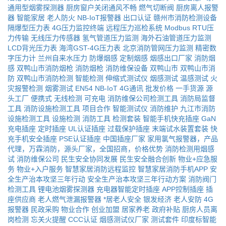
通用型烟雾探测器
厨房窗户关闭通风不畅
燃气切断阀
厨房离人报警
器
智能家居
老人防火
NB-IoT报警器
出口认证
赣州市消防检测设备
隔爆型压力表
4G压力监控终端
远程压力巡检系统
Modbus RTU压
力传输
无线压力传感器
氢气管道压力监测
海外石油管道压力监测
LCD背光压力表
海湾GST-4G压力表
北京消防管网压力监测
精密数
字压力计
兰州自来水压力
防爆烟感
定制烟感
烟感出口厂家
消防烟
感
双鸭山市消防烟枪
消防烟枪
消防维保设备
双鸭山市
双鸭山市消
防
双鸭山市消防检测
智能检测
伸缩式测试仪
烟感测试
温感测试
火
灾报警检测
烟雾测试
EN54
NB-IoT
4G通讯
批发价格
一手货源
源
头工厂
便携式
无线检测
可充电
消防维保公司检测工具
消防局监督
工具
消防设施检测工具
项目合作
智能测试仪
消防维护
九江市消防
设施检测工具
设施检测
消防工具
检测套装
智能手机快充插座
GaN
充电插座
定时插座
UL认证插座
过载保护插座
末端试水装置套装
快
充手机安全插座
PSE认证插座
中国插座厂家
家用氯气报警器，产品
代理，万霖消防，源头厂家，全国招商，价格优势
消防检测用烟感
试
消防维保公司
民生安全协同发展
民生安全融合创新
物业+应急服
务
物业+入户服务
智慧家居消防远程监控
智慧家居消防手机APP
安
全生产治本攻坚三年行动
安全生产治本攻坚三年行动方案
消防阀门
检测工具
锂电池烟雾探测器
充电器智能定时插座
APP控制插座
插
座供应商
老人燃气泄漏报警器
*居老人安全
银发经济
老人安防
4G
报警器
民政采购
物业合作
创业加盟
居家养老
政府补贴
厨房人员离
岗检测
忘关火提醒
CCC认证
烟感测试仪厂家
测试套件
印度标智能