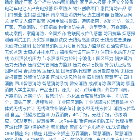
插座
插座厂家
安全插座
WiFi智能插座
家里进人报警
小区安全设备
电动车电池入户充电报警
卧室防火
物业创收项目
惠民消防产品
家
门口创业
宝妈副业推荐
南京物业消防升级
逃生缓降器
智能家庭网
关
厨房无人值守报警
家用甲醛报警器，选购指南，家庭消防，源头
厂家，万霖消防，全国招商
物业消防先进，典型案例，万霖消防，
成功案例，家庭消防，全国招商
物联网液位传感器
防汛抗旱
烟感探
测器测试工具
火灾探测器测试仪
无线烟感测试仪
无线液位变送器
无线液位监测
长沙智慧消防压力项目
NB压力监测仪
石油管道压力
无线监测
太原矿井排水压力
福州燃气调压站压力
油田注水站压力无
线
饮料灌装机压力
节水灌溉压力控制
宁波化工园区压力
锅炉蒸汽
压力无线表
压缩空气管网压力监测
压力表以旧换新
外贸认证烟感
国际贸易
合规烟感
达标认证
国际消防代理商
高灵敏度烟感
无线烟
雾报警器
外贸消防设备
区域火灾风险普查
四川消防智慧声光
四川
消防
四川智慧消防
智慧消防系统
雅安消防
成都消防
藏区消防
家庭
消防大学生兼职，产品出口，源头厂家，跨境电商，外贸中间商，
万霖消防
万霖消防，智慧消防，危化品仓库智慧消防平，消防安
全，源头厂家，远程监控，工业园区消防
工业储罐液位远程监控
分
体式无线液位计
无线磁致伸缩液位计
防水型无线液位计
消防液位监
测
食品厂储罐液位监测
万霖消防，4G手报，无线手报，秒级响
应，OEM定制，智慧楼宇，LoRa手报
街道惠民消防工程
代理招商
区域代理
漏电保护插座
智能插座
智能安全充电插座
CE认证插座
OEM插座
出口插座
儿童安全插座
万霖消防，智慧消防，智慧消防
预警系统，火灾预警，源头厂家，数字化消防，出口消防
家用二甲