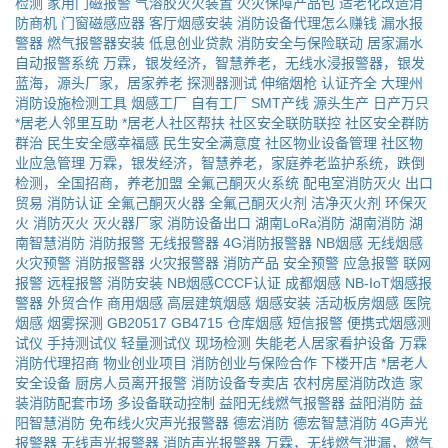
检测
家用门磁报警
气溶胶灭火装置
火灾保障产品包
适老化改造消
防商机
门窗磁感应器
客厅烟感安装
消防设备代理怎么赚钱
漏水报
警器
燃气报警器安装
低息创业贷款
消防安全与保险联动
居家漏水
自动报警系统
万霖，银发经济，智慧养老，无线水浸报警器，银发
蓝海，源头厂家，居家养老
探测器测试
伸缩烟枪
认证齐全
大理州
消防设施检测工具
烟感工厂
自有工厂
SMT产线
源头生产
日产万只
*居老人邻里互助
*居老人社区帮扶
社区安全联防联控
社区安全群防
群治
民生安全感幸福感
民生安全满意度
社区物业设备管理
社区物
业应急管理
万霖，银发经济，智慧养老，家庭养老监护系统，跌倒
检测，全国招商，养老加盟
全氟己酮灭火系统
配电室消防灭火
出口
贸易
消防认证
全氟己酮灭火器
全氟己酮灭火剂
洁净灭火剂
环保灭
火
消防灭火
灭火器厂家
消防设备出口
湖南LoRa消防
湖南消防
湖
南智慧消防
消防报警
无线报警器
4G消防报警器
NB烟感
无线烟感
火灾预警
消防报警器
火灾报警器
消防产品
安全预警
应急报警
联网
报警
远程报警
消防安装
NB烟感CCCF认证
成都烟感
NB-IoT烟感报
警器
外贸合作
商用烟感
高层建筑烟感
烟感安装
活动板房烟感
医院
烟感
烟雾探测
GB20517
GB4715
仓库烟感
短信报警
便携式烟感测
试仪
手持测试仪
轻量测试仪
现场检测
失能老人居家看护设备
万霖
消防代理招商
物业创业项目
消防创业与保险合作
下楼开店
*居老人
安全设备
厨房人员离开报警
消防设备专卖店
农村房屋消防改造
家
装消防配套市场
多设备联动控制
益阳无线燃气报警器
益阳消防
益
阳智慧消防
免布线火灾声光报警器
德宏消防
德宏智慧消防
4G声光
报警器
无线声光报警器
消防声光报警器
万霖，无线燃气泄漏，燃气