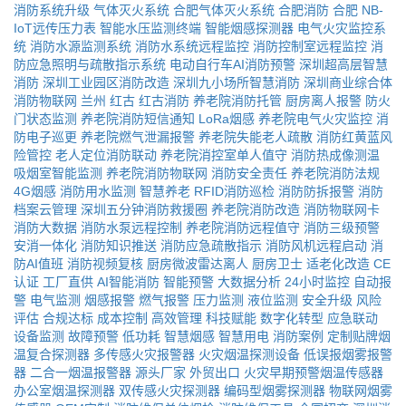
消防系统升级
气体灭火系统
合肥气体灭火系统
合肥消防
合肥
NB-
IoT远传压力表
智能水压监测终端
智能烟感探测器
电气火灾监控系
统
消防水源监测系统
消防水系统远程监控
消防控制室远程监控
消
防应急照明与疏散指示系统
电动自行车AI消防预警
深圳超高层智慧
消防
深圳工业园区消防改造
深圳九小场所智慧消防
深圳商业综合体
消防物联网
兰州
红古
红古消防
养老院消防托管
厨房离人报警
防火
门状态监测
养老院消防短信通知
LoRa烟感
养老院电气火灾监控
消
防电子巡更
养老院燃气泄漏报警
养老院失能老人疏散
消防红黄蓝风
险管控
老人定位消防联动
养老院消控室单人值守
消防热成像测温
吸烟室智能监测
养老院消防物联网
消防安全责任
养老院消防法规
4G烟感
消防用水监测
智慧养老
RFID消防巡检
消防防拆报警
消防
档案云管理
深圳五分钟消防救援圈
养老院消防改造
消防物联网卡
消防大数据
消防水泵远程控制
养老院消防远程值守
消防三级预警
安消一体化
消防知识推送
消防应急疏散指示
消防风机远程启动
消
防AI值班
消防视频复核
厨房微波雷达离人
厨房卫士
适老化改造
CE
认证
工厂直供
AI智能消防
智能预警
大数据分析
24小时监控
自动报
警
电气监测
烟感报警
燃气报警
压力监测
液位监测
安全升级
风险
评估
合规达标
成本控制
高效管理
科技赋能
数字化转型
应急联动
设备监测
故障预警
低功耗
智慧烟感
智慧用电
消防案例
定制贴牌烟
温复合探测器
多传感火灾报警器
火灾烟温探测设备
低误报烟雾报警
器
二合一烟温报警器
源头厂家
外贸出口
火灾早期预警烟温传感器
办公室烟温探测器
双传感火灾探测器
编码型烟雾探测器
物联网烟雾