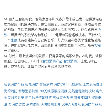
5G和人工智能时代，智能家居不断从客户需求端出发，提供满足各
类场景应用的解决方案，终实现价值，超越客户期待。多项革命性
的创新，包括专利技术的AI神经网络人脸识别芯片，复合式通讯
协
议
、超灵活的系统架构和系统 健康AI智能运维技术，不仅让每
一个
家庭
成员都能拥有自己的音乐、灯光氛围和各类个性化智能场
景，也能实现智能共享。系统长期使用更加易用与可靠。所有
控制
一键直达。
5G时代，跟上流媒体的发展，获得居家的娱乐体验。AI时代，轻松
刷脸，自由随心。IoT时代
智慧消防产品
智慧消防
，让家万物互
联，成物互通。让每个空间尽享智慧优越体验。
智慧消防产品
智能消防
智慧消防
消防CRT
电检消检
压力表液位计
海湾消防
智慧消防加盟
NB无线感烟探测器
无线远程控制模块
电气
火灾监控系统
用户信息传输装置
气体灭火系统
阿波罗消防
探测器
清洗
消防维修
消防维修
消防检测工具
LORA消防
智慧消防产品
智