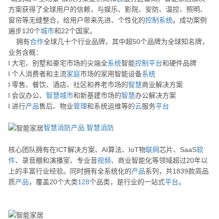
方案获得了全球用户的信赖，与娱乐、影院、安防、温控、照明、
窗帘等无缝整合，给用户带来先进、个性化的
控制
系统
。成功案例
遍步120个
城市
和22个国家。
拥有
合作
全球几十个行业品牌，其中超50个品牌为全球知名牌，
业务含概：
l 大宅、别墅和豪宅市场的尖端全
系统
智能
控制
平台
和硬件品牌
l 个人消费者和主流
家庭
市场的家用智能设备
系统
l 零售、餐饮、酒店、社区和养老市场的
智慧
商业解决方案
l 会议办公、
智慧
城市
和新基建市场的
智慧
办公解决方案
l 进行
产品
售后、物业
管理
和系统运维等的
云
服务
平台
智慧消防产品
智慧消防
核心团队拥有在ICT解决方案、AI算法、IoT物
联网
芯片、SaaS
软
件
、录音棚和演播室、专业音
视频
、商业智能化等领域超过20年以
上的丰富行业经验。同时拥有全系统化的
产品
系列，共1839款高品
质
产品
，覆盖20个大类
128
个品类，是行业的一站式
平台
。